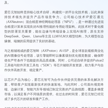
及。
爱芯元智始终坚持核心技术自研，构建统一的平台化技术栈，以此来保
持技术领先并提升产品市场竞争力。公司核心技术IP爱芯通元
（AXNeutron）混合精度神经网络处理器（“NPU”），是一种通过先进混
合精度计算来实现良好AI推理性能的专用处理架构。此技术对于量化模
型的部署至关重要，能在边缘与终端设备上实现AI推理，原生支持
DeepSeek、Qwen、Llama等主流 LLM/VLM大模型结构，为大模型在边
缘侧、端侧的应用提供了良好的基础。
与之相辅相成的爱芯智眸（AXProton）AI-ISP，是全球首款规模商业化
的AI图像信号处理器，该引擎能即时以像素级别优化视觉数据，确保即
使在严苛条件下也能提供高品质成像。同时，公司还自研并提供Pulsar2
工具链与软件开发工具包（“SDK”）等芯片辅助开发资源，助力客户与合
作伙伴高效开发、稳定量产。
以芯片产品为核心，爱芯元智可为合作伙伴提供完善的体系化解决方
案，帮助客户实现最新技术的快速落地。与此同时，公司面向视觉终
端、边缘计算、智能汽车等领域已制定完善的产品路线图，覆盖多梯度
市场，以满足客户不同场景的需求。在过去的时间里，爱芯元智已经完
成了多代芯片的研发和量产工作。