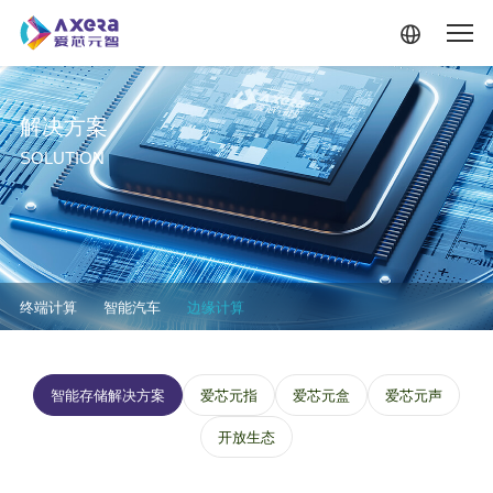
跳转到主要内容
解决方案
SOLUTION
解决方案-二级菜单
终端计算
智能汽车
边缘计算
解决方案--边缘计算--三级菜单
智能存储解决方案
爱芯元指
爱芯元盒
爱芯元声
开放生态