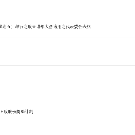
 日（ 星期五）舉行之股東週年大會適用之代表委任表格
及H股股份獎勵計劃