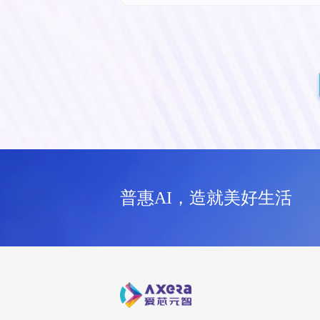
分页
普惠AI，造就美好生活