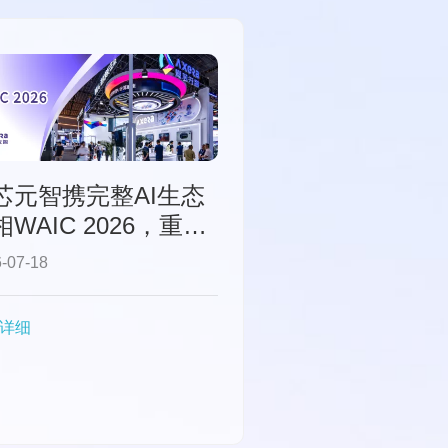
芯元智携完整AI生态
相WAIC 2026，重磅
秘“元曦”系列大算力
-07-18
I推理新品
详细