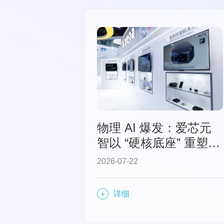
物理 AI 爆发：爱芯元
智以 “硬核底座” 重塑边
缘智能
2026-07-22
详细