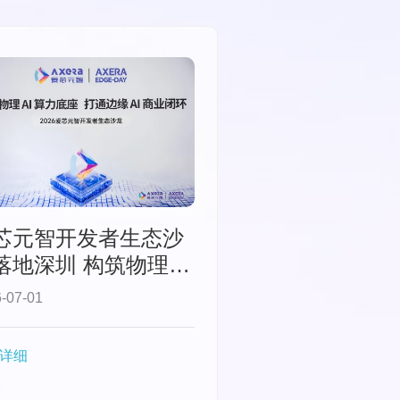
芯元智开发者生态沙
落地深圳 构筑物理AI
力底座 打通边缘AI商
-07-01
闭环
详细