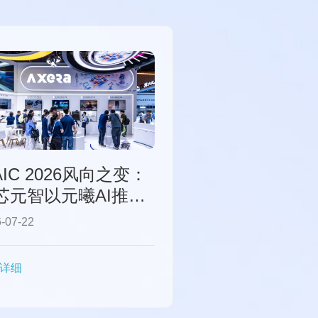
AIC 2026风向之变：
芯元智以元曦AI推理
，引领“边缘算力即生
-07-22
力”新周期
详细