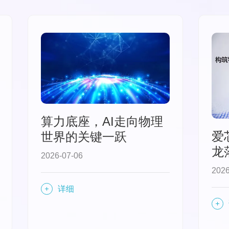
算力底座，AI走向物理
爱
世界的关键一跃
龙
2026-07-06
算
2026
业
详细