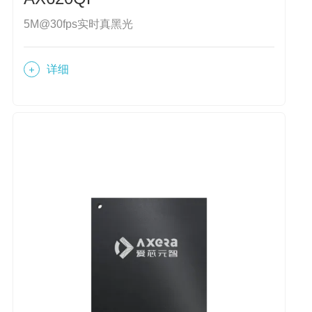
5M@30fps实时真黑光
详细