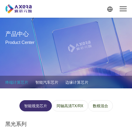
跳转到主要内容
产品中心
Product Center
产品中心-二级菜单
终端计算芯片
智能汽车芯片
边缘计算芯片
终端三级菜单
智能视觉芯片
同轴高清TX/RX
数模混合
黑光系列