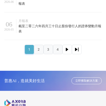
2026-06
報表
月報表
06
截至二零二六年四月三十日止股份發行人的證券變動月報
2026-05
表
Pagination
下一頁
Last page
1
2
3
4
頁面
頁面
頁面
頁面
普惠AI，造就美好生活
立即獲取解決方案