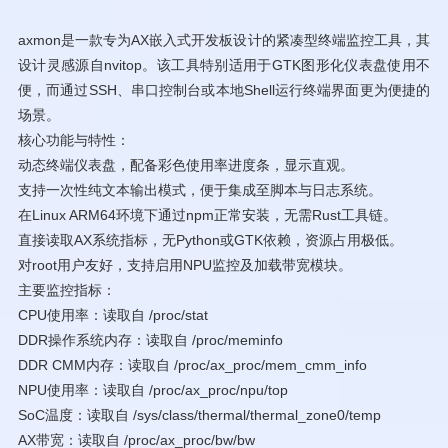
axmon是一款专为AX嵌入式开发板设计的紧凑型终端监控工具，其
设计灵感源自nvitop。该工具特别适用于GTK图形化仪表盘使用不
便，而通过SSH、串口控制台或本地Shell运行终端界面更为便捷的
场景。
核心功能与特性：
动态终端仪表盘，配备彩色使用率进度条，显示直观。
支持一次性纯文本输出模式，便于集成至脚本与日志系统。
在Linux ARM64环境下通过npm正常安装，无需Rust工具链。
直接读取AX系统指标，无Python或GTK依赖，资源占用极低。
对root用户友好，支持启用NPU监控及加载带宽模块。
主要监控指标：
CPU使用率：读取自 /proc/stat
DDR操作系统内存：读取自 /proc/meminfo
DDR CMM内存：读取自 /proc/ax_proc/mem_cmm_info
NPU使用率：读取自 /proc/ax_proc/npu/top
SoC温度：读取自 /sys/class/thermal/thermal_zone0/temp
AX带宽：读取自 /proc/ax_proc/bw/bw